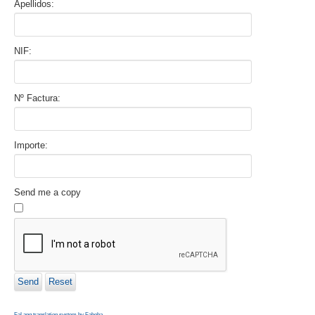
Apellidos:
NIF:
Nº Factura:
Importe:
Send me a copy
Send
Reset
FaLang translation system by Faboba