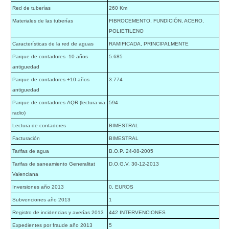
Red de tuberías
260 Km
Materiales de las tuberías
FIBROCEMENTO, FUNDICIÓN, ACERO,
POLIETILENO
Características de la red de aguas
RAMIFICADA, PRINCIPALMENTE
Parque de contadores -10 años
5.685
antiguedad
Parque de contadores +10 años
3.774
antiguedad
Parque de contadores AQR (lectura via
594
radio)
Lectura de contadores
BIMESTRAL
Facturación
BIMESTRAL
Tarifas de agua
B.O.P. 24-08-2005
Tarifas de saneamiento Generalitat
D.O.G.V. 30-12-2013
Valenciana
Inversiones año 2013
0, EUROS
Subvenciones año 2013
1
Registro de incidencias y averías 2013
442 INTERVENCIONES
Expedientes por fraude año 2013
5