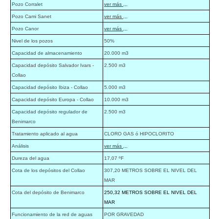
Pozo Corralet
ver más ,,,
Pozo Cami Sanet
ver más ,,,
Pozo Canor
ver más ,,,
Nivel de los pozos
50%
Capacidad de almacenamiento
20.000 m3
Capacidad depósito Salvador Ivars -
2.500 m3
Collao
Capacidad depósito Ibiza - Collao
5.000 m3
Capacidad depósito Europa - Collao
10.000 m3
Capacidad depósito regulador de
2.500 m3
Benimarco
Tratamiento aplicado al agua
CLORO GAS ó HIPOCLORITO
Análisis
ver más ,,,
Dureza del agua
17,07 ºF
Cota de los depósitos del Collao
307,20 METROS SOBRE EL NIVEL DEL
MAR
Cota del depósito de Benimarco
250,32 METROS SOBRE EL NIVEL DEL
MAR
Funcionamiento de la red de aguas
POR GRAVEDAD