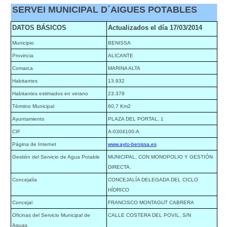
SERVEI MUNICIPAL D´AIGUES POTABLES
DATOS BÁSICOS
Actualizados el día 17/03/2014
Municipio
BENISSA
Provincia
ALICANTE
Comarca
MARINA ALTA
Habitantes
13.932
Habitantes estimados en verano
23.378
Término Municipal
60,7 Km2
Ayuntamiento
PLAZA DEL PORTAL, 1
CIF
A-0304100-A
Página de Internet
www.ayto-benissa.es
Gestión del Servicio de Agua Potable
MUNICIPAL, CON MONOPOLIO Y GESTIÓN
DIRECTA.
Concejalía
CONCEJALÍA DELEGADA DEL CICLO
HÍDRICO
Concejal
FRANCISCO MONTAGUT CABRERA
Oficinas del Servicio Municipal de
CALLE COSTERA DEL POVIL, S/N
Aguas