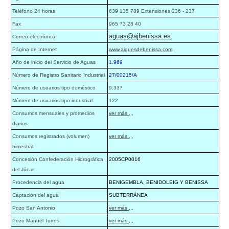
Teléfono 24 horas
639 135 789 Extensiones 236 - 237
Fax
965 73 28 40
aguas@ajbenissa.es
Correo electrónico
Página de Internet
www.aiguesdebenissa.com
Año de inicio del Servicio de Aguas
1.969
Número de Registro Sanitario Industrial
27/00215/A
Número de usuarios tipo doméstico
9.337
Número de usuarios tipo industrial
122
Consumos mensuales y promedios
ver más ,,,
diarios
Consumos registrados (volumen)
ver más ,,,
bimestral
Concesión Confederación Hidrográfica
2005CP0016
del Júcar
Procedencia del agua
BENIGEMBLA, BENIDOLEIG Y BENISSA
Captación del agua
SUBTERRÁNEA
Pozo San Antonio
ver más ,,,
Pozo Manuel Torres
ver más ,,,